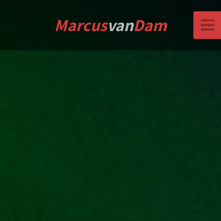
Marcus
van
Dam