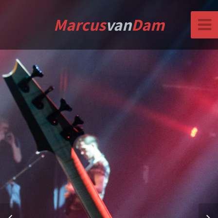
Marcus
van
Dam