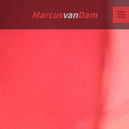
Marcus
van
Dam