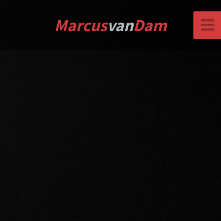
Marcus
van
Dam