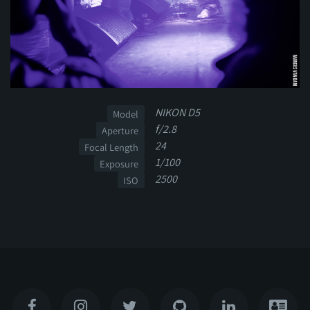
NIKON D5
Model
f/2.8
Aperture
24
Focal Length
1/100
Exposure
2500
ISO