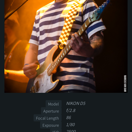
NIKON D5
Model
f/2.8
Aperture
86
Focal Length
1/80
Exposure
2500