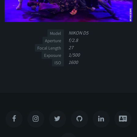
NIKON D5
Model
f/2.8
Aperture
27
Focal Length
1/500
Exposure
1600
ISO