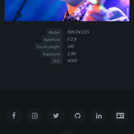
NIKON D3S
Model
f/2.8
Aperture
140
Focal Length
1/80
Exposure
4000
ISO