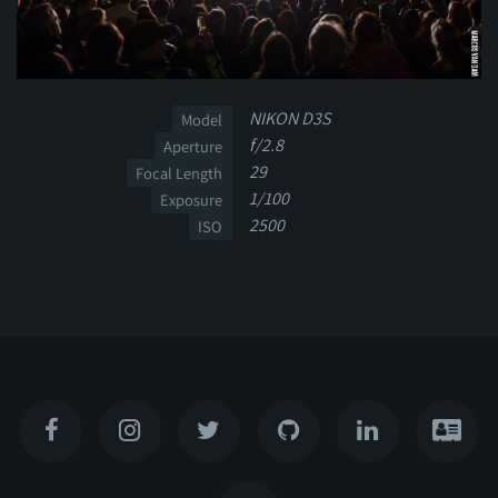
NIKON D3S
Model
f/2.8
Aperture
29
Focal Length
1/100
Exposure
2500
ISO