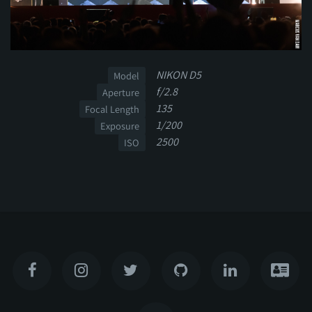
NIKON D5
Model
f/2.8
Aperture
135
Focal Length
1/200
Exposure
2500
ISO