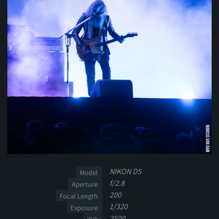
NIKON D5
Model
f/2.8
Aperture
200
Focal Length
1/320
Exposure
2500