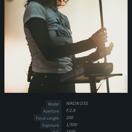
NIKON D3S
Model
f/2.8
Aperture
200
Focal Length
1/500
Exposure
1600