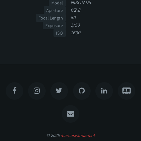
NIKON D5
Model
f/2.8
Aperture
60
Focal Length
1/50
Exposure
1600
ISO
© 2026
marcusvandam.nl