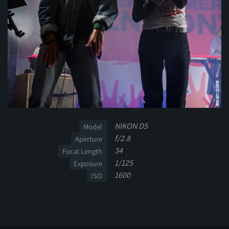
NIKON D5
Model
f/2.8
Aperture
34
Focal Length
1/125
Exposure
1600
ISO