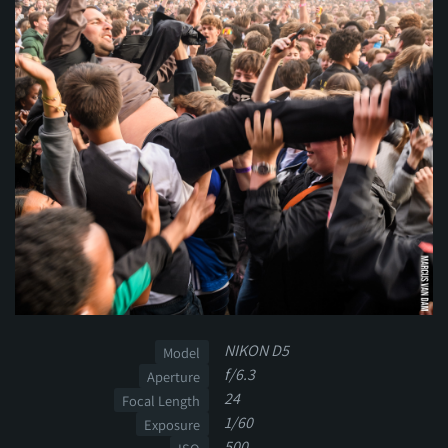
NIKON D5
Model
f/6.3
Aperture
24
Focal Length
1/60
Exposure
500