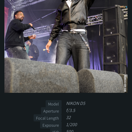
NIKON D5
Model
f/3.5
Aperture
32
Focal Length
1/200
Exposure
500