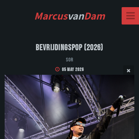
Marcus
van
Dam
Bevrijdingspop (2026)
Sor
05 May 2026