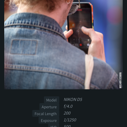
NIKON D5
Model
f/4.0
Aperture
200
Focal Length
1/1250
Exposure
500