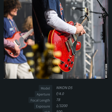
NIKON D5
Model
f/4.0
Aperture
78
Focal Length
1/3200
Exposure
500