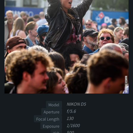
NIKON D5
Model
f/5.6
Aperture
130
Focal Length
1/1600
Exposure
500