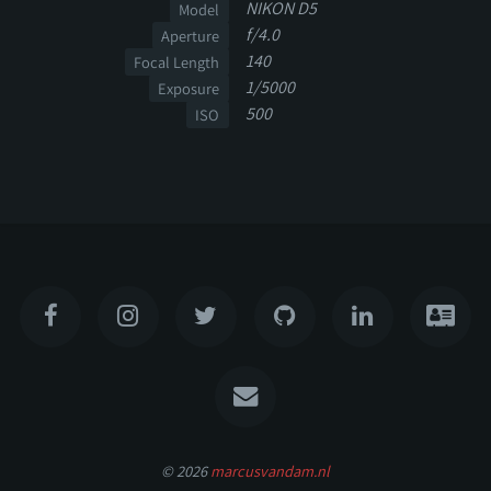
NIKON D5
Model
f/4.0
Aperture
140
Focal Length
1/5000
Exposure
500
ISO
© 2026
marcusvandam.nl