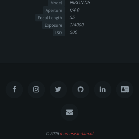
NIKON D5
Model
f/4.0
Aperture
55
Focal Length
1/4000
Exposure
500
ISO
© 2026
marcusvandam.nl