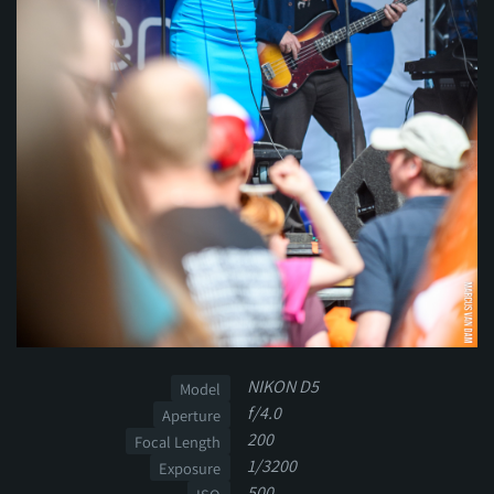
NIKON D5
Model
f/4.0
Aperture
200
Focal Length
1/3200
Exposure
500