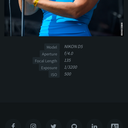
NIKON D5
Model
f/4.0
Aperture
135
Focal Length
1/3200
Exposure
500
ISO