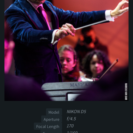
NIKON D5
Model
f/4.5
Aperture
170
Focal Length
1/160