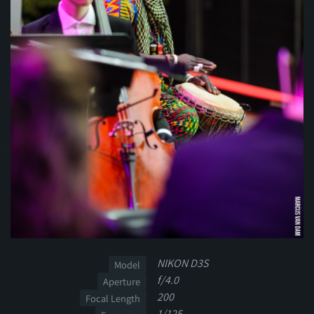
NIKON D3S
Model
f/4.0
Aperture
200
Focal Length
1/125