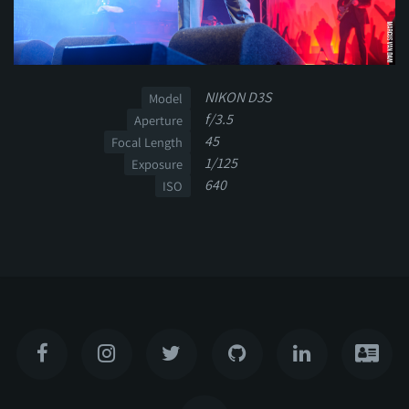
NIKON D3S
Model
f/3.5
Aperture
45
Focal Length
1/125
Exposure
640
ISO