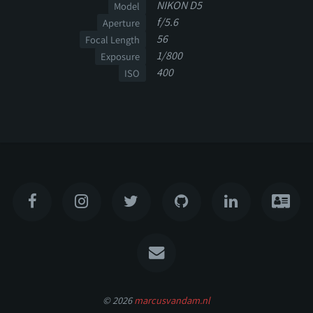
NIKON D5
Model
f/5.6
Aperture
56
Focal Length
1/800
Exposure
400
ISO
© 2026
marcusvandam.nl