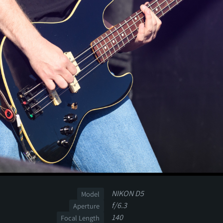
NIKON D5
Model
f/6.3
Aperture
140
Focal Length