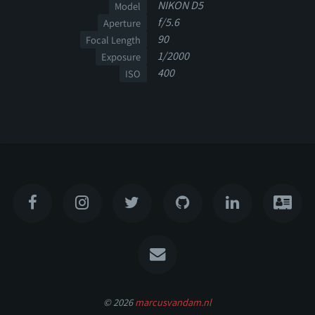
NIKON D5
Model
f/5.6
Aperture
90
Focal Length
1/2000
Exposure
400
ISO
© 2026
marcusvandam.nl