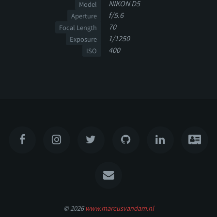
NIKON D5
Model
f/5.6
Aperture
70
Focal Length
1/1250
Exposure
400
ISO
© 2026
www.marcusvandam.nl