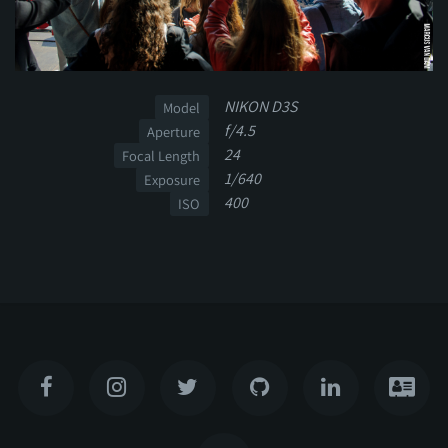
NIKON D3S
Model
f/4.5
Aperture
24
Focal Length
1/640
Exposure
400
ISO