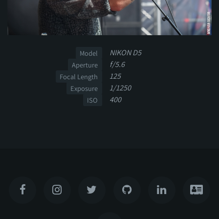
NIKON D5
Model
f/5.6
Aperture
125
Focal Length
1/1250
Exposure
400
ISO