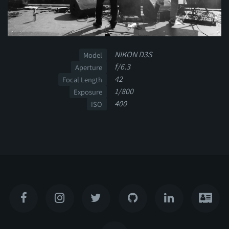
NIKON D3S
Model
f/6.3
Aperture
42
Focal Length
1/800
Exposure
400
ISO