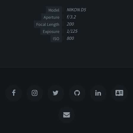
NIKON D5
Model
f/3.2
Aperture
200
Focal Length
1/125
Exposure
800
ISO