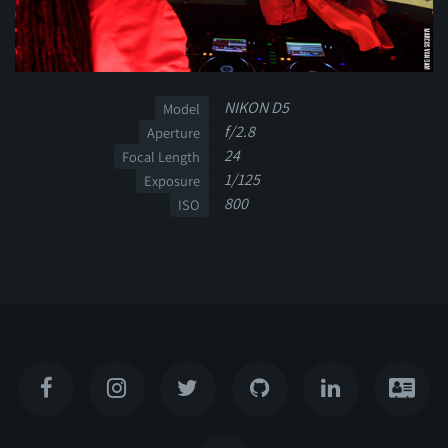
NIKON D5
Model
f/2.8
Aperture
24
Focal Length
1/125
Exposure
800
ISO