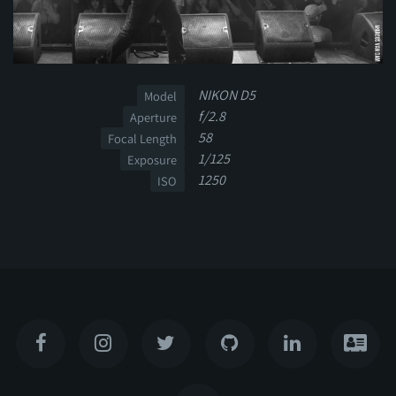
NIKON D5
Model
f/2.8
Aperture
58
Focal Length
1/125
Exposure
1250
ISO