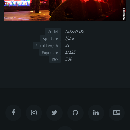
NIKON D5
Model
f/2.8
Aperture
31
Focal Length
1/125
Exposure
500
ISO