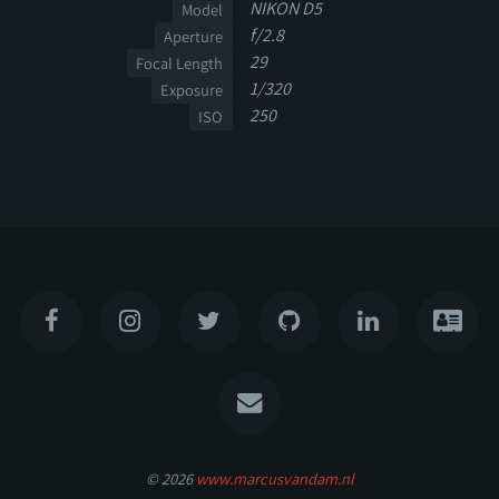
NIKON D5
Model
f/2.8
Aperture
29
Focal Length
1/320
Exposure
250
ISO
© 2026
www.marcusvandam.nl