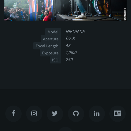
NIKON D5
Model
f/2.8
Aperture
48
Focal Length
1/500
Exposure
250
ISO