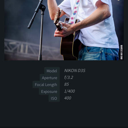
NIKON D3S
Model
f/3.2
Aperture
85
Focal Length
1/400
Exposure
400
ISO