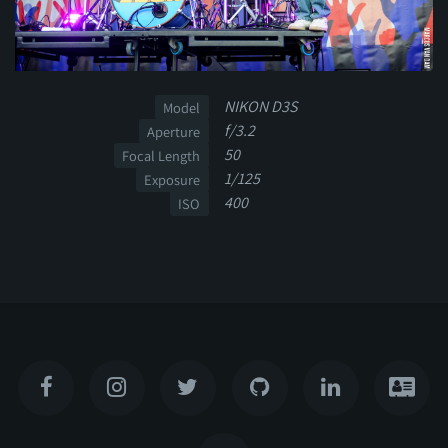
NIKON D3S
Model
f/3.2
Aperture
50
Focal Length
1/125
Exposure
400
ISO