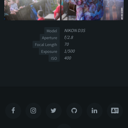
NIKON D3S
Model
f/2.8
Aperture
70
Focal Length
1/500
Exposure
400
ISO