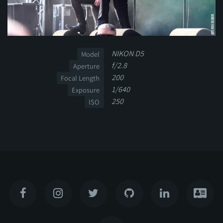
NIKON D5
Model
f/2.8
Aperture
200
Focal Length
1/640
Exposure
250
ISO