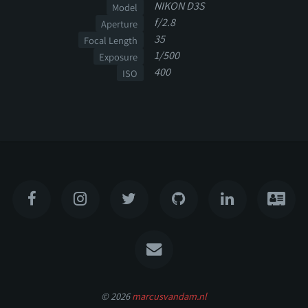
NIKON D3S
Model
f/2.8
Aperture
35
Focal Length
1/500
Exposure
400
ISO
© 2026
marcusvandam.nl