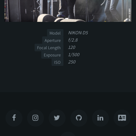
NIKON D5
Model
f/2.8
Aperture
120
Focal Length
1/500
Exposure
250
ISO