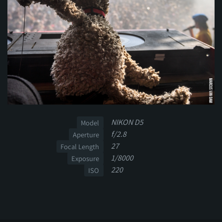
NIKON D5
Model
f/2.8
Aperture
27
Focal Length
1/8000
Exposure
220
ISO