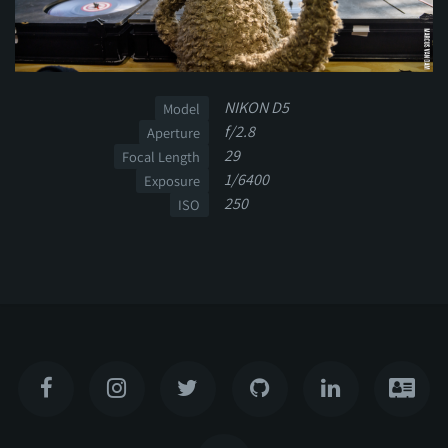
NIKON D5
Model
f/2.8
Aperture
29
Focal Length
1/6400
Exposure
250
ISO