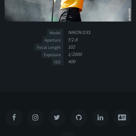
NIKON D3S
Model
f/2.8
Aperture
102
Focal Length
1/2000
Exposure
400
ISO