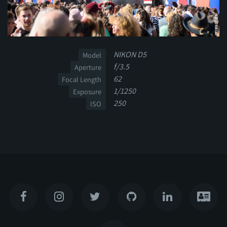
NIKON D5
Model
f/3.5
Aperture
62
Focal Length
1/1250
Exposure
250
ISO