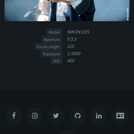
NIKON D3S
Model
f/3.5
Aperture
125
Focal Length
1/1000
Exposure
400
ISO