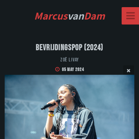
Marcus
van
Dam
Bevrijdingspop (2024)
Zoë Livay
05 May 2024